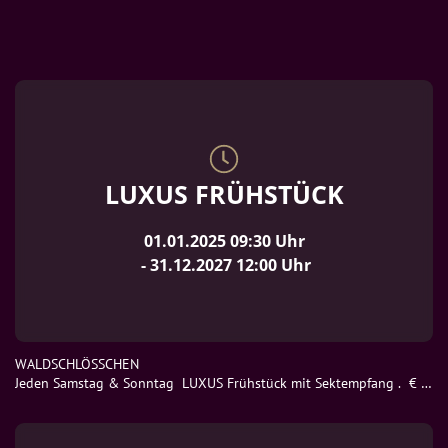
LUXUS FRÜHSTÜCK
01.01.2025
09:30
 Uhr
 - 
31.12.2027
12:00
 Uhr
WALDSCHLÖSSCHEN

Jeden Samstag & Sonntag  LUXUS Frühstück mit Sektempfang .  € 
24,95. Im Buffet.  Nur mit Reservierung . Online Reservierung 
möglich.  09.00 bis 12.00